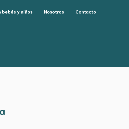
n bebés y niños
Nosotros
Contacto
a fascial
ia