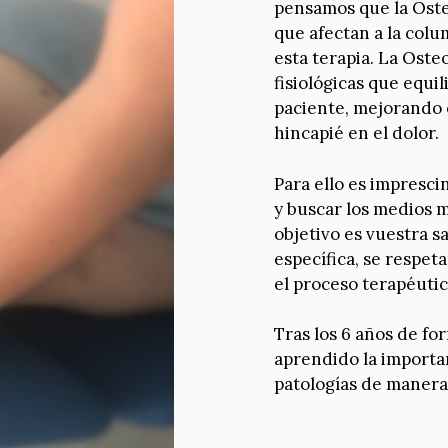
pensamos que la Osteo
que afectan a la colu
esta terapia. La Oste
fisiológicas que equi
paciente, mejorando o
hincapié en el dolor.
Para ello es impresci
y buscar los medios 
objetivo es vuestra s
específica, se respe
el proceso terapéutic
Tras los 6 años de f
aprendido la importan
patologías de manera