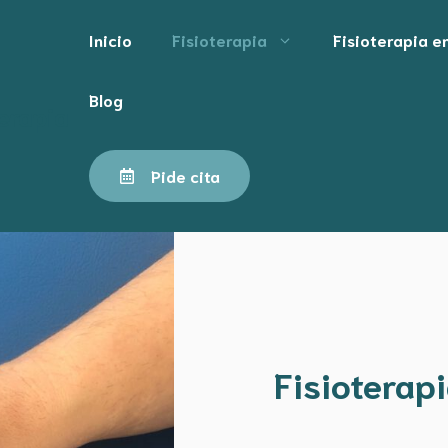
Inicio
Fisioterapia
Fisioterapia e
apia, osteopatía y terapi
Blog
erapia
Pide cita
Fisioterap