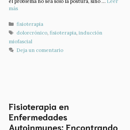
el problema no sea solo la postura, sino …
Leer
más
Categorías
fisioterapia
Etiquetas
dolorcrónico
,
fisioterapia
,
inducción
miofascial
Deja un comentario
Fisioterapia en
Enfermedades
Autoinmunes: Encontrando