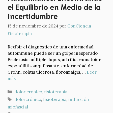
el Equilibrio en Medio de la
Incertidumbre
15 de noviembre de 2024
por
ConCiencia
Fisioterapia
Recibir el diagnóstico de una enfermedad
autoinmune puede ser un golpe inesperado.
Esclerosis múltiple, lupus, artritis reumatoide,
espondilitis anquilosante, enfermedad de
Crohn, colitis ulcerosa, fibromialgia, …
Leer
más
Categorías
dolor crónico
,
fisioterapia
Etiquetas
dolorcrónico
,
fisioterapia
,
inducción
miofascial