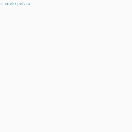
ia
,
suelo pélvico