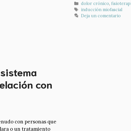
Categorías
dolor crónico
,
fisioterap
Etiquetas
inducción miofascial
Deja un comentario
 sistema
elación con
menudo con personas que
clara o un tratamiento