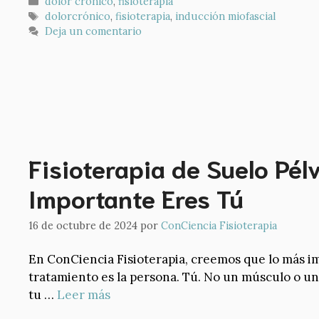
Categorías
dolor crónico
,
fisioterapia
Etiquetas
dolorcrónico
,
fisioterapia
,
inducción miofascial
Deja un comentario
Fisioterapia de Suelo Pélv
Importante Eres Tú
16 de octubre de 2024
por
ConCiencia Fisioterapia
En ConCiencia Fisioterapia, creemos que lo más i
tratamiento es la persona. Tú. No un músculo o una
tu …
Leer más