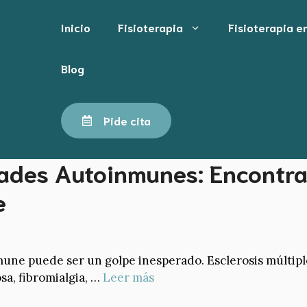
Inicio
Fisioterapia
Fisioterapia e
dolor crónico
Blog
erapia
Pide cita
ades Autoinmunes: Encontran
e
ne puede ser un golpe inesperado. Esclerosis múltiple, 
sa, fibromialgia, …
Leer más