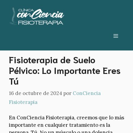
Saltar
al
suelo pelvico
ConCiencia Fisiot
contenido
Menú
Fisioterapia de Suelo
Pélvico: Lo Importante Eres
Tú
16 de octubre de 2024
por
ConCiencia
Fisioterapia
En ConCiencia Fisioterapia, creemos que lo más
importante en cualquier tratamiento es la
persona. Tú. No un músculo o una dolencia,