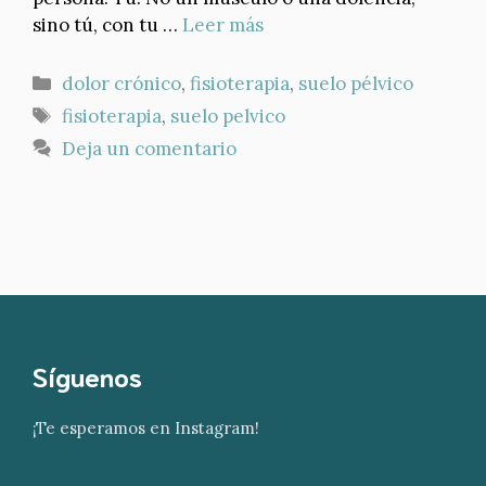
sino tú, con tu …
Leer más
Categorías
dolor crónico
,
fisioterapia
,
suelo pélvico
Etiquetas
fisioterapia
,
suelo pelvico
Deja un comentario
Síguenos
¡Te esperamos en Instagram!